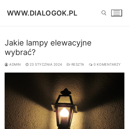
Przejdź
do
WWW.DIALOGOK.PL
treści
Szukaj:
Jakie lampy elewacyjne
wybrać?
ADMIN
23 STYCZNIA 2024
RESZTA
0 KOMENTARZY