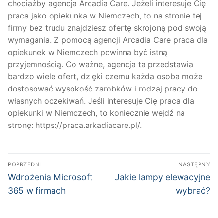
chociażby agencja Arcadia Care. Jeżeli interesuje Cię
praca jako opiekunka w Niemczech, to na stronie tej
firmy bez trudu znajdziesz ofertę skrojoną pod swoją
wymagania. Z pomocą agencji Arcadia Care praca dla
opiekunek w Niemczech powinna być istną
przyjemnością. Co ważne, agencja ta przedstawia
bardzo wiele ofert, dzięki czemu każda osoba może
dostosować wysokość zarobków i rodzaj pracy do
własnych oczekiwań. Jeśli interesuje Cię praca dla
opiekunki w Niemczech, to koniecznie wejdź na
stronę: https://praca.arkadiacare.pl/.
Nawigacja
POPRZEDNI
NASTĘPNY
wpisu
Poprzedni
Następny
Wdrożenia Microsoft
Jakie lampy elewacyjne
wpis:
wpis:
365 w firmach
wybrać?