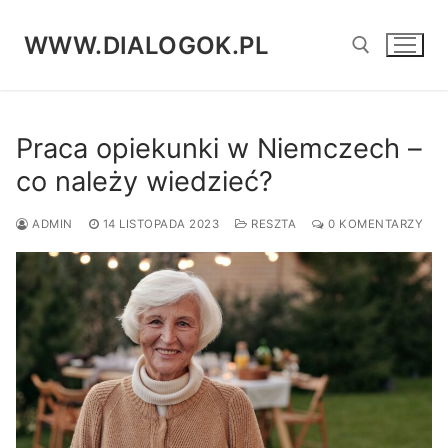
Przejdź
do
WWW.DIALOGOK.PL
treści
Szukaj:
Praca opiekunki w Niemczech –
co należy wiedzieć?
ADMIN
14 LISTOPADA 2023
RESZTA
0 KOMENTARZY