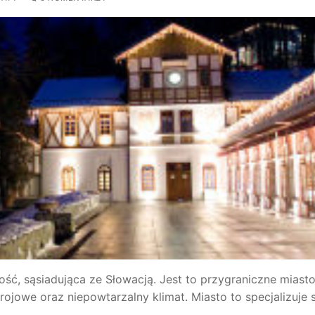
ść, sąsiadująca ze Słowacją. Jest to przygraniczne miast
ojowe oraz niepowtarzalny klimat. Miasto to specjalizuje 