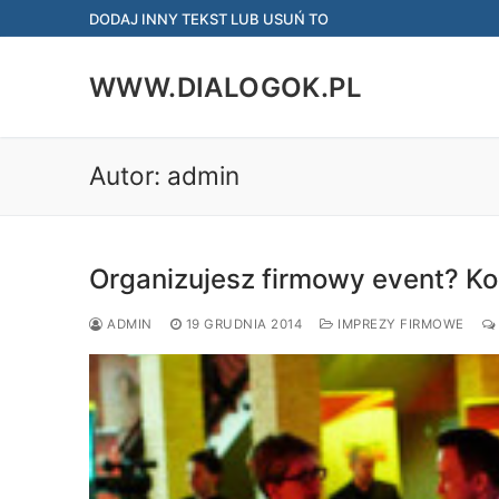
Przejdź
DODAJ INNY TEKST LUB USUŃ TO
do
treści
WWW.DIALOGOK.PL
Autor:
admin
Organizujesz firmowy event? Ko
ADMIN
19 GRUDNIA 2014
IMPREZY FIRMOWE