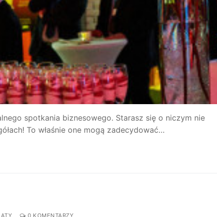
lnego spotkania biznesowego. Starasz się o niczym nie
zegółach! To właśnie one mogą zadecydować…
NATY
0 KOMENTARZY