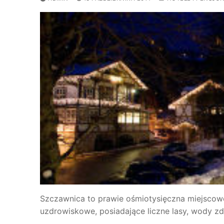
Szczawnica to prawie ośmiotysięczna miejscowo
uzdrowiskowe, posiadające liczne lasy, wody zdr