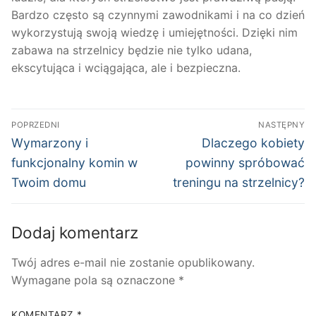
Bardzo często są czynnymi zawodnikami i na co dzień
wykorzystują swoją wiedzę i umiejętności. Dzięki nim
zabawa na strzelnicy będzie nie tylko udana,
ekscytująca i wciągająca, ale i bezpieczna.
Nawigacja
POPRZEDNI
NASTĘPNY
wpisu
Poprzedni
Następny
Wymarzony i
Dlaczego kobiety
wpis:
wpis:
funkcjonalny komin w
powinny spróbować
Twoim domu
treningu na strzelnicy?
Dodaj komentarz
Twój adres e-mail nie zostanie opublikowany.
Wymagane pola są oznaczone
*
KOMENTARZ
*